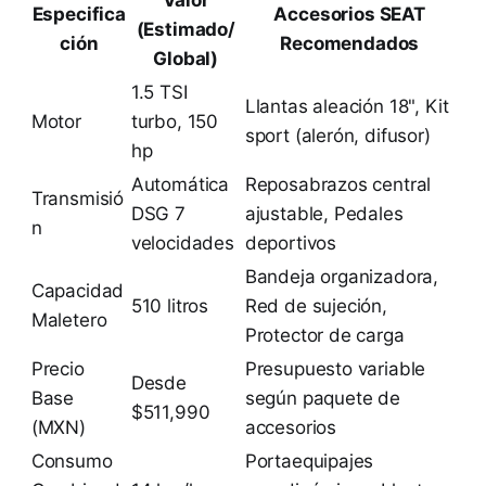
Especifica
Accesorios SEAT
(Estimado/
ción
Recomendados
Global)
1.5 TSI
Llantas aleación 18", Kit
Motor
turbo, 150
sport (alerón, difusor)
hp
Automática
Reposabrazos central
Transmisió
DSG 7
ajustable, Pedales
n
velocidades
deportivos
Bandeja organizadora,
Capacidad
510 litros
Red de sujeción,
Maletero
Protector de carga
Precio
Presupuesto variable
Desde
Base
según paquete de
$511,990
(MXN)
accesorios
Consumo
Portaequipajes