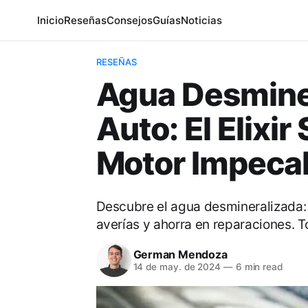
Inicio
Reseñas
Consejos
Guías
Noticias
RESEÑAS
Agua Desminer
Auto: El Elixir
Motor Impecab
Descubre el agua desmineralizada: c
averías y ahorra en reparaciones. T
German Mendoza
14 de may. de 2024
—
6 min read