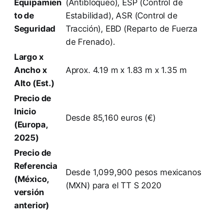
Equipamien
(Antibloqueo), ESP (Control de
to de
Estabilidad), ASR (Control de
Seguridad
Tracción), EBD (Reparto de Fuerza
de Frenado).
Largo x
Ancho x
Aprox. 4.19 m x 1.83 m x 1.35 m
Alto (Est.)
Precio de
Inicio
Desde 85,160 euros (€)
(Europa,
2025)
Precio de
Referencia
Desde 1,099,900 pesos mexicanos
(México,
(MXN) para el TT S 2020
versión
anterior)