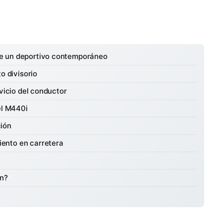
e un deportivo contemporáneo
o divisorio
rvicio del conductor
el M440i
ión
ento en carretera
ón?