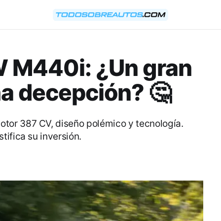
W M440i: ¿Un gran
na decepción? 🤔
or 387 CV, diseño polémico y tecnología.
ifica su inversión.