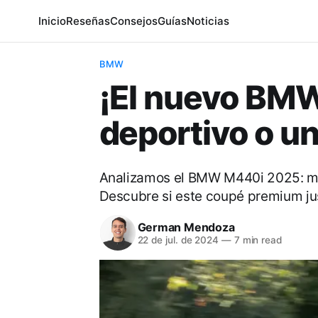
Inicio
Reseñas
Consejos
Guías
Noticias
BMW
¡El nuevo BM
deportivo o u
Analizamos el BMW M440i 2025: mot
Descubre si este coupé premium just
German Mendoza
22 de jul. de 2024
—
7 min read