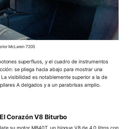
terior McLaren 720S
botones superfluos, y el cuadro de instrumentos
ucción: se pliega hacia abajo para mostrar una
 La visibilidad es notablemente superior a la de
pilares A delgados y a un parabrisas amplio.
 El Corazón V8 Biturbo
late su motor M840T, un bloque V8 de 4.0 litros con