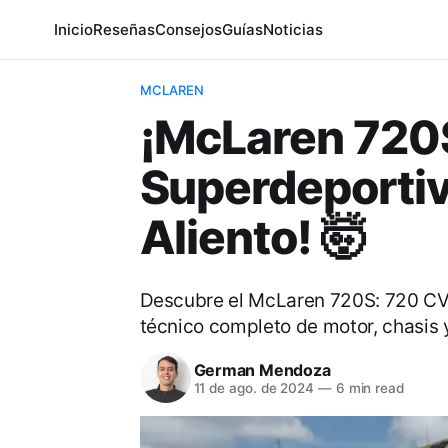
Inicio
Reseñas
Consejos
Guías
Noticias
MCLAREN
¡McLaren 720S
Superdeportiv
Aliento! 🤯
Descubre el McLaren 720S: 720 CV, 
técnico completo de motor, chasis 
German Mendoza
11 de ago. de 2024
—
6 min read