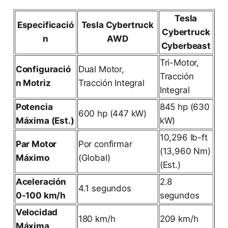
Tesla
Especificació
Tesla Cybertruck
Cybertruck
n
AWD
Cyberbeast
Tri-Motor,
Configuració
Dual Motor,
Tracción
n Motriz
Tracción Integral
Integral
Potencia
845 hp (630
600 hp (447 kW)
Máxima (Est.)
kW)
10,296 lb-ft
Par Motor
Por confirmar
(13,960 Nm)
Máximo
(Global)
(Est.)
Aceleración
2.8
4.1 segundos
0-100 km/h
segundos
Velocidad
180 km/h
209 km/h
Máxima