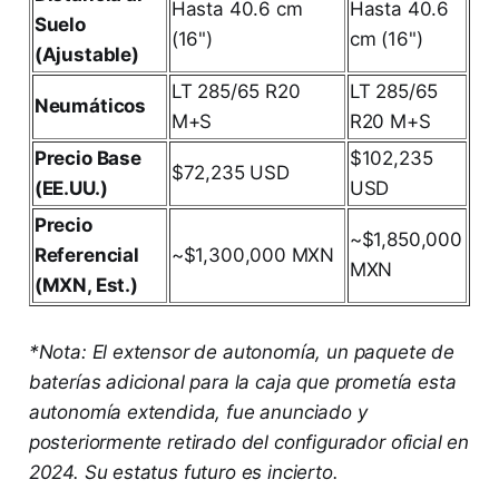
Hasta 40.6 cm
Hasta 40.6
Suelo
(16")
cm (16")
(Ajustable)
LT 285/65 R20
LT 285/65
Neumáticos
M+S
R20 M+S
Precio Base
$102,235
$72,235 USD
(EE.UU.)
USD
Precio
~$1,850,000
Referencial
~$1,300,000 MXN
MXN
(MXN, Est.)
*Nota: El extensor de autonomía, un paquete de
baterías adicional para la caja que prometía esta
autonomía extendida, fue anunciado y
posteriormente retirado del configurador oficial en
2024. Su estatus futuro es incierto.