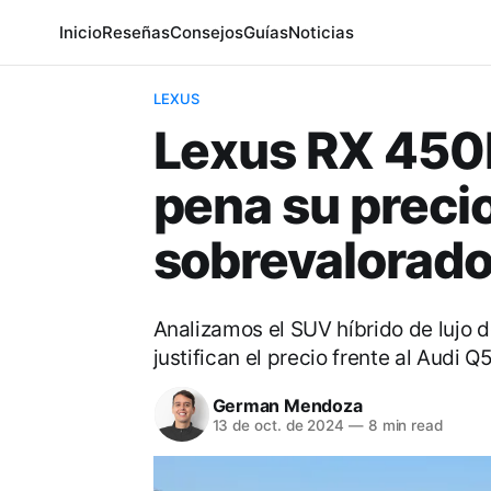
Inicio
Reseñas
Consejos
Guías
Noticias
LEXUS
Lexus RX 450h
pena su precio
sobrevalorad
Analizamos el SUV híbrido de lujo 
justifican el precio frente al Audi Q5
German Mendoza
13 de oct. de 2024
—
8 min read