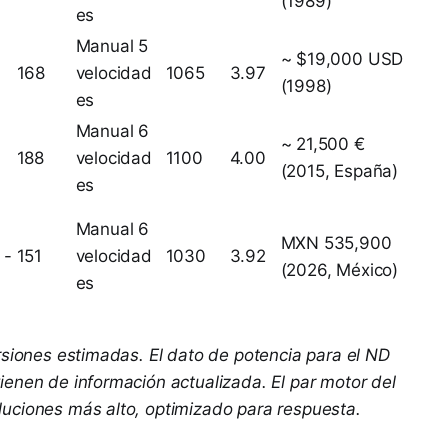
(1989)
es
Manual 5
~ $19,000 USD
168
velocidad
1065
3.97
)
(1998)
es
Manual 6
~ 21,500 €
188
velocidad
1100
4.00
(2015, España)
es
Manual 6
MXN 535,900
 -
151
velocidad
1030
3.92
(2026, México)
es
rsiones estimadas. El dato de potencia para el ND
enen de información actualizada. El par motor del
uciones más alto, optimizado para respuesta.