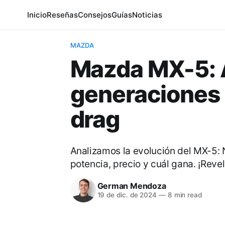
Inicio
Reseñas
Consejos
Guías
Noticias
MAZDA
Mazda MX-5: A
generaciones 
drag
Analizamos la evolución del MX-5: 
potencia, precio y cuál gana. ¡Reve
German Mendoza
19 de dic. de 2024
—
8 min read