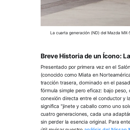
La cuarta generación (ND) del Mazda MX-5 re
Breve Historia de un Ícono: La F
Presentado por primera vez en el Saló
(conocido como Miata en Norteamérica)
tracción trasera, dominado en el pasad
fórmula simple pero eficaz: bajo peso, 
conexión directa entre el conductor y 
significa "jinete y caballo como uno solo
cuatro generaciones, cada una adaptá
sin perder la esencia original. Para ent
útil revisar nuestro
análisis del Nissan