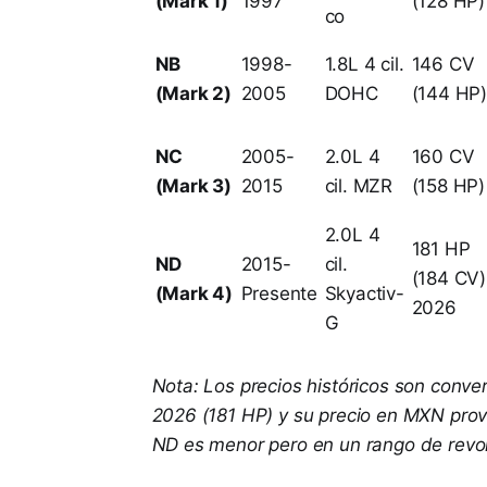
(Mark 1)
1997
(128 HP)
co
NB
1998-
1.8L 4 cil.
146 CV
(Mark 2)
2005
DOHC
(144 HP
NC
2005-
2.0L 4
160 CV
(Mark 3)
2015
cil. MZR
(158 HP)
2.0L 4
181 HP
ND
2015-
cil.
(184 CV)
(Mark 4)
Presente
Skyactiv-
2026
G
Nota: Los precios históricos son conve
2026 (181 HP) y su precio en MXN provi
ND es menor pero en un rango de revol