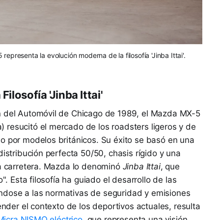
presenta la evolución moderna de la filosofía 'Jinba Ittai'.
ilosofía 'Jinba Ittai'
n del Automóvil de Chicago de 1989, el Mazda MX-5
 resucitó el mercado de los roadsters ligeros y de
o por modelos británicos. Su éxito se basó en una
distribución perfecta 50/50, chasis rígido y una
la carretera. Mazda lo denominó
Jinba Ittai
, que
". Esta filosofía ha guiado el desarrollo de las
ndose a las normativas de seguridad y emisiones
ender el contexto de los deportivos actuales, resulta
 Micra NISMO eléctrico
, que representa una visión