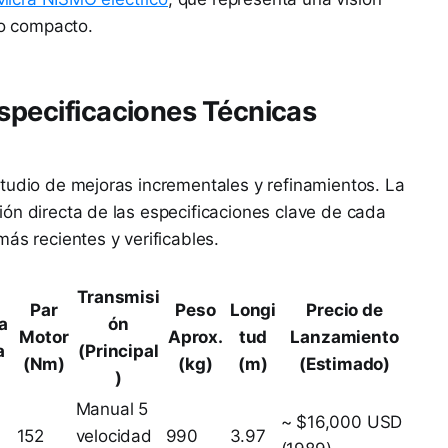
o compacto.
Especificaciones Técnicas
tudio de mejoras incrementales y refinamientos. La
ón directa de las especificaciones clave de cada
ás recientes y verificables.
Transmisi
Par
Peso
Longi
Precio de
a
ón
Motor
Aprox.
tud
Lanzamiento
a
(Principal
(Nm)
(kg)
(m)
(Estimado)
)
Manual 5
~ $16,000 USD
152
velocidad
990
3.97