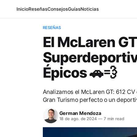
Inicio
Reseñas
Consejos
Guías
Noticias
RESEÑAS
El McLaren GT
Superdeportiv
Épicos 🚗💨
Analizamos el McLaren GT: 612 CV de
Gran Turismo perfecto o un deporti
German Mendoza
18 de ago. de 2024
—
7 min read