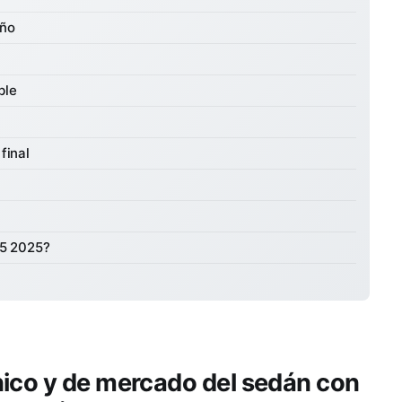
eño
ble
final
G5 2025?
ico y de mercado del sedán con