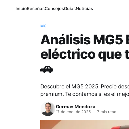
Inicio
Reseñas
Consejos
Guías
Noticias
MG
Análisis MG5 
eléctrico que 
🚗
Descubre el MG5 2025. Precio des
premium. Te contamos si es el mejo
German Mendoza
17 de ene. de 2025
—
7 min read