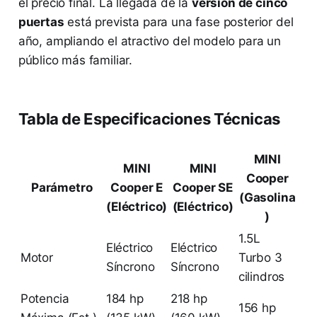
el precio final. La llegada de la
versión de cinco
puertas
está prevista para una fase posterior del
año, ampliando el atractivo del modelo para un
público más familiar.
Tabla de Especificaciones Técnicas
MINI
MINI
MINI
Cooper
Parámetro
Cooper E
Cooper SE
(Gasolina
(Eléctrico)
(Eléctrico)
)
1.5L
Eléctrico
Eléctrico
Motor
Turbo 3
Síncrono
Síncrono
cilindros
Potencia
184 hp
218 hp
156 hp