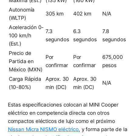
Máxima (Est.)
(135 kW)
(160 kW)
Autonomía
305 km
402 km
N/A
(WLTP)
Aceleración 0-
7.3
6.3
7.8
100 km/h
segundos
segundos
segundos
(Est.)
Precio de
Por
Por
675,000
Partida en
confirmar
confirmar
pesos
México (MXN)
Carga Rápida
Aprox. 30
Aprox. 30
N/A
(10-80%)
min (DC)
min (DC)
Estas especificaciones colocan al MINI Cooper
eléctrico en competencia directa con otros
compactos elécticos de lujo como el próximo
Nissan Micra NISMO eléctrico
, y forma parte de la