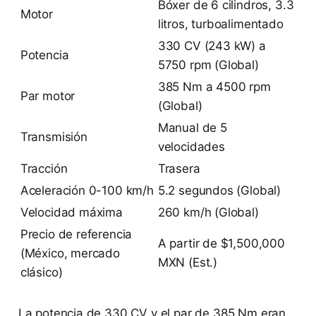
Bóxer de 6 cilindros, 3.3
Motor
litros, turboalimentado
330 CV (243 kW) a
Potencia
5750 rpm (Global)
385 Nm a 4500 rpm
Par motor
(Global)
Manual de 5
Transmisión
velocidades
Tracción
Trasera
Aceleración 0-100 km/h
5.2 segundos (Global)
Velocidad máxima
260 km/h (Global)
Precio de referencia
A partir de $1,500,000
(México, mercado
MXN (Est.)
clásico)
La potencia de 330 CV y el par de 385 Nm eran