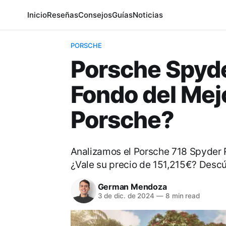
Inicio
Reseñas
Consejos
Guías
Noticias
PORSCHE
Porsche Spyde
Fondo del Mej
Porsche?
Analizamos el Porsche 718 Spyder 
¿Vale su precio de 151,215€? Descú
German Mendoza
3 de dic. de 2024
—
8 min read