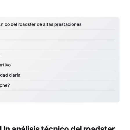
nico del roadster de altas prestaciones
a
ortivo
dad diaria
sche?
n análisis técnico del roadster