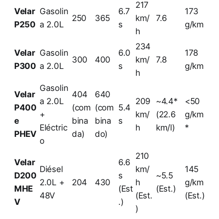
217
Velar
Gasolin
6.7
173
250
365
km/
7.6
P250
a 2.0L
s
g/km
h
234
Velar
Gasolin
6.0
178
300
400
km/
7.8
P300
a 2.0L
s
g/km
h
Gasolin
Velar
404
640
a 2.0L
209
~4.4*
<50
P400
(com
(com
5.4
+
km/
(22.6
g/km
e
bina
bina
s
Eléctric
h
km/l)
*
PHEV
da)
do)
o
210
Velar
6.6
Diésel
km/
145
D200
s
~5.5
2.0L +
204
430
h
g/km
MHE
(Est
(Est.)
48V
(Est.
(Est.)
V
.)
)