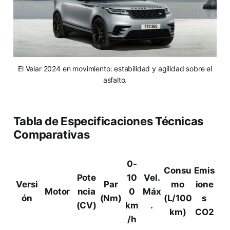
El Velar 2024 en movimiento: estabilidad y agilidad sobre el
asfalto.
Tabla de Especificaciones Técnicas
Comparativas
0-
Consu
Emis
Pote
10
Vel.
Versi
Par
mo
ione
Motor
ncia
0
Máx
ón
(Nm)
(L/100
s
(CV)
km
.
km)
CO2
/h