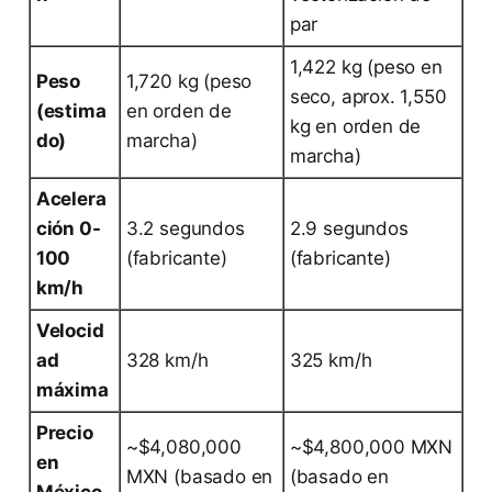
par
1,422 kg (peso en
Peso
1,720 kg (peso
seco, aprox. 1,550
(estima
en orden de
kg en orden de
do)
marcha)
marcha)
Acelera
ción 0-
3.2 segundos
2.9 segundos
100
(fabricante)
(fabricante)
km/h
Velocid
ad
328 km/h
325 km/h
máxima
Precio
~$4,080,000
~$4,800,000 MXN
en
MXN (basado en
(basado en
México