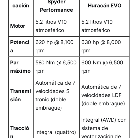
Spyder
cación
Huracán EVO
Performance
5.2 litros V10
5.2 litros V10
Motor
atmosférico
atmosférico
Potenci
620 hp @ 8,100
630 hp @ 8,000
a
rpm
rpm
Par
580 Nm @ 6,500
600 Nm @ 6,500
máximo
rpm
rpm
Automática de 7
Automática de 7
Transmi
velocidades S
velocidades LDF
sión
tronic (doble
(doble embrague)
embrague)
Integral (AWD) con
Tracció
sistema de
Integral (quattro)
n
vectorización de