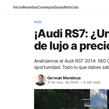
Inicio
Reseñas
Consejos
Guías
Noticias
AUDI
¡Audi RS7: ¿U
de lujo a prec
Analizamos el Audi RS7 2014: 560 
oportunidad. Todo lo que debes sa
German Mendoza
31 de may. de 2024
—
8 min read