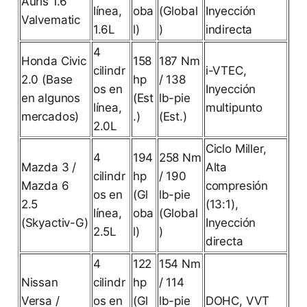
Auris 1.6
línea,
oba
(Global
Inyección
Valvematic
1.6L
l)
)
indirecta
4
Honda Civic
158
187 Nm
cilindr
i-VTEC,
2.0 (Base
hp
/ 138
os en
Inyección
en algunos
(Est
lb-pie
línea,
multipunto
mercados)
.)
(Est.)
2.0L
Ciclo Miller,
4
194
258 Nm
Mazda 3 /
Alta
cilindr
hp
/ 190
Mazda 6
compresión
os en
(Gl
lb-pie
2.5
(13:1),
línea,
oba
(Global
(Skyactiv-G)
Inyección
2.5L
l)
)
directa
4
122
154 Nm
Nissan
cilindr
hp
/ 114
Versa /
os en
(Gl
lb-pie
DOHC, VVT