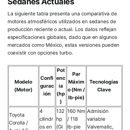
Sedanes Actuales
La siguiente tabla presenta una comparativa de
motores atmosféricos utilizados en sedanes de
producción reciente o actual. Los datos reflejan
especificaciones globales, dado que en algunos
mercados como México, estas versiones pueden
coexistir con opciones turbo.
Pot
Par
Confi
enc
Modelo
Máxim
Tecnologías
gurac
ia
(Motor)
o (Nm /
Clave
ión
(hp
lb-pie)
)
4
132
160 Nm
Admisión
Toyota
cilindr
hp
/ 118
variable
Corolla /
os en
(Gl
lb-pie
Valvematic,