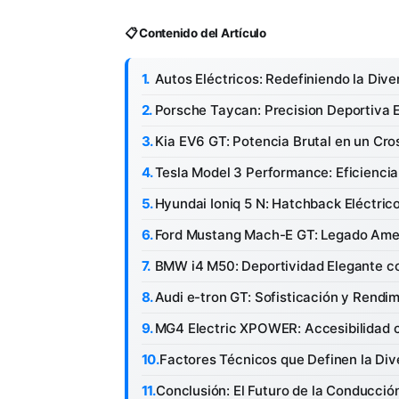
📋 Contenido del Artículo
Autos Eléctricos: Redefiniendo la Dive
Porsche Taycan: Precision Deportiva E
Kia EV6 GT: Potencia Brutal en un Cro
Tesla Model 3 Performance: Eficienci
Hyundai Ioniq 5 N: Hatchback Eléctric
Ford Mustang Mach-E GT: Legado Amer
BMW i4 M50: Deportividad Elegante co
Audi e-tron GT: Sofisticación y Rendim
MG4 Electric XPOWER: Accesibilidad c
Factores Técnicos que Definen la Dive
Conclusión: El Futuro de la Conducción