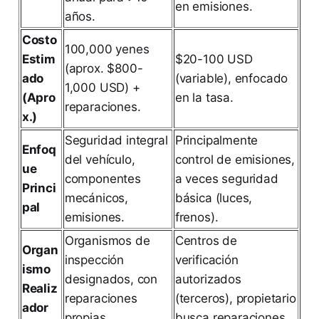
en emisiones.
años.
Costo
100,000 yenes
Estim
$20-100 USD
(aprox. $800-
ado
(variable), enfocado
1,000 USD) +
(Apro
en la tasa.
reparaciones.
x.)
Seguridad integral
Principalmente
Enfoq
del vehículo,
control de emisiones,
ue
componentes
a veces seguridad
Princi
mecánicos,
básica (luces,
pal
emisiones.
frenos).
Organismos de
Centros de
Organ
inspección
verificación
ismo
designados, con
autorizados
Realiz
reparaciones
(terceros), propietario
ador
propias.
busca reparaciones.