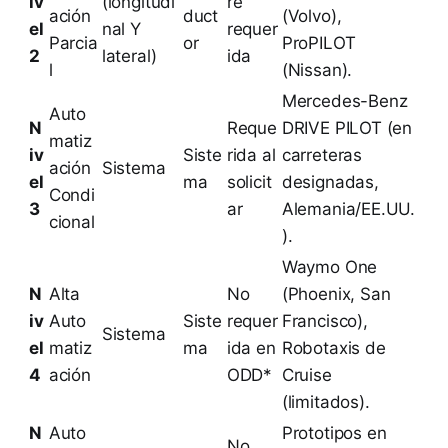
iv
(longitudi
re
ación
duct
(Volvo),
el
nal Y
requer
Parcia
or
ProPILOT
2
lateral)
ida
l
(Nissan).
Mercedes-Benz
Auto
N
Reque
DRIVE PILOT (en
matiz
iv
Siste
rida al
carreteras
ación
Sistema
el
ma
solicit
designadas,
Condi
3
ar
Alemania/EE.UU.
cional
).
Waymo One
N
Alta
No
(Phoenix, San
iv
Auto
Siste
requer
Francisco),
Sistema
el
matiz
ma
ida en
Robotaxis de
4
ación
ODD*
Cruise
(limitados).
N
Auto
Prototipos en
No