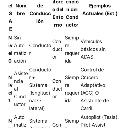
itore
enció
el
Nom
de
Ejemplos
o del
n del
S
bre
Conducc
Actuales (Est.)
Ento
Cond
A
ión
rno
uctor
E
N
Sin
Siemp
Con
Vehículos
iv
Auto
Conducto
re
duct
básicos sin
el
matiz
r
requer
or
ADAS.
0
ación
ida
Conducto
Control de
Asiste
N
r +
Siemp
Crucero
ncia
Con
iv
Sistema
re
Adaptativo
al
duct
el
(longitudi
requer
(ACC) O
Cond
or
1
nal O
ida
Asistente de
uctor
lateral)
Carril.
Auto
Autopilot (Tesla),
N
Sistema
Siemp
matiz
Con
Pilot Assist