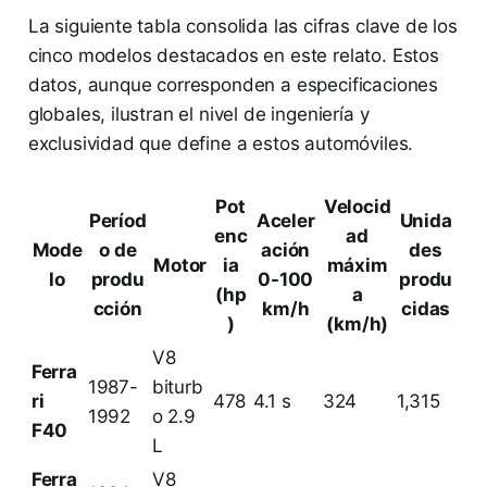
La siguiente tabla consolida las cifras clave de los
cinco modelos destacados en este relato. Estos
datos, aunque corresponden a especificaciones
globales, ilustran el nivel de ingeniería y
exclusividad que define a estos automóviles.
Pot
Velocid
Períod
Aceler
Unida
enc
ad
Mode
o de
ación
des
Motor
ia
máxim
lo
produ
0-100
produ
(hp
a
cción
km/h
cidas
)
(km/h)
V8
Ferra
1987-
biturb
ri
478
4.1 s
324
1,315
1992
o 2.9
F40
L
Ferra
V8