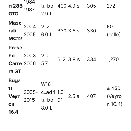
1984-
ri 288
turbo
400
4.9 s
305
272
1987
GTO
2.9 L
Mase
2004-
V12
50
rati
630
3.8 s
330
2005
6.0 L
(calle)
MC12
Porsc
he
2003-
V10
612
3.9 s
334
1,270
Carre
2006
5.7 L
ra GT
Buga
W16
tti
± 450
2005-
cuadri
1,0
Veyr
2.5 s
407
(Veyro
2015
turbo
01
on
n 16.4)
8.0 L
16.4