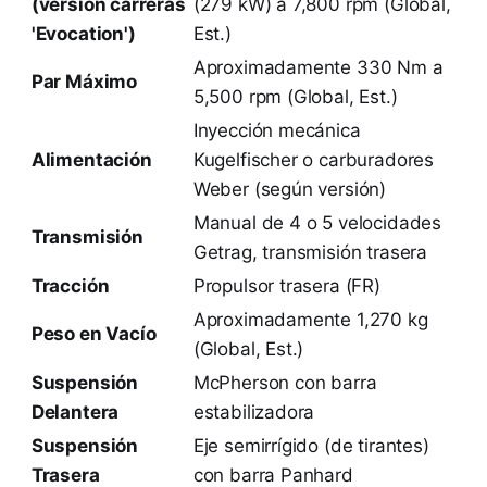
(versión carreras
(279 kW) a 7,800 rpm (Global,
'Evocation')
Est.)
Aproximadamente 330 Nm a
Par Máximo
5,500 rpm (Global, Est.)
Inyección mecánica
Alimentación
Kugelfischer o carburadores
Weber (según versión)
Manual de 4 o 5 velocidades
Transmisión
Getrag, transmisión trasera
Tracción
Propulsor trasera (FR)
Aproximadamente 1,270 kg
Peso en Vacío
(Global, Est.)
Suspensión
McPherson con barra
Delantera
estabilizadora
Suspensión
Eje semirrígido (de tirantes)
Trasera
con barra Panhard