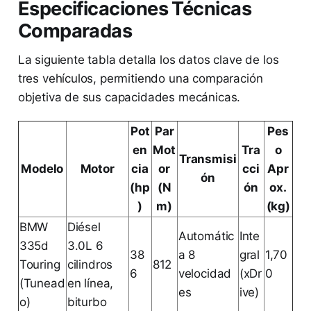
Especificaciones Técnicas
Comparadas
La siguiente tabla detalla los datos clave de los
tres vehículos, permitiendo una comparación
objetiva de sus capacidades mecánicas.
Pot
Par
Pes
en
Mot
Tra
o
Transmisi
Modelo
Motor
cia
or
cci
Apr
ón
(hp
(N
ón
ox.
)
m)
(kg)
BMW
Diésel
Automátic
Inte
335d
3.0L 6
38
a 8
gral
1,70
Touring
cilindros
812
6
velocidad
(xDr
0
(Tunead
en línea,
es
ive)
o)
biturbo