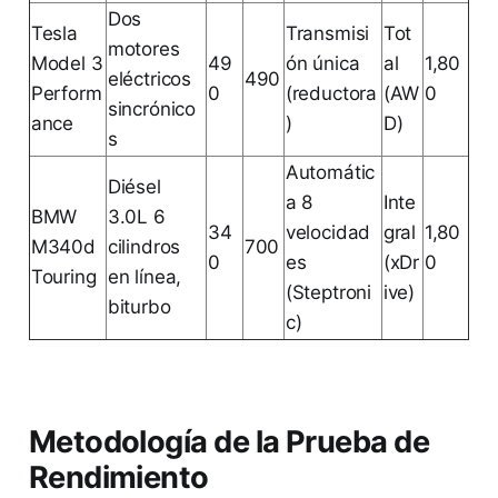
Dos
Tesla
Transmisi
Tot
motores
Model 3
49
ón única
al
1,80
eléctricos
490
Perform
0
(reductora
(AW
0
sincrónico
ance
)
D)
s
Automátic
Diésel
a 8
Inte
BMW
3.0L 6
34
velocidad
gral
1,80
M340d
cilindros
700
0
es
(xDr
0
Touring
en línea,
(Steptroni
ive)
biturbo
c)
Metodología de la Prueba de
Rendimiento