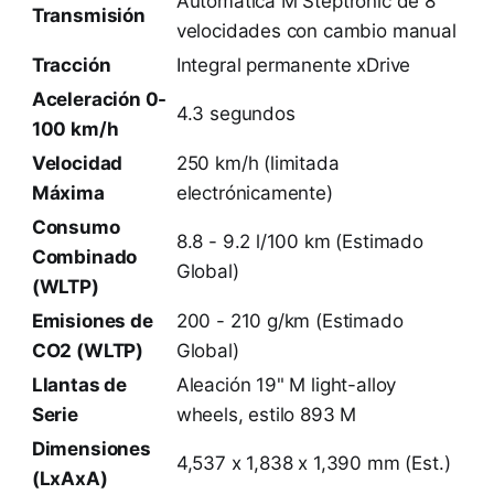
Automática M Steptronic de 8
Transmisión
velocidades con cambio manual
Tracción
Integral permanente xDrive
Aceleración 0-
4.3 segundos
100 km/h
Velocidad
250 km/h (limitada
Máxima
electrónicamente)
Consumo
8.8 - 9.2 l/100 km (Estimado
Combinado
Global)
(WLTP)
Emisiones de
200 - 210 g/km (Estimado
CO2 (WLTP)
Global)
Llantas de
Aleación 19" M light-alloy
Serie
wheels, estilo 893 M
Dimensiones
4,537 x 1,838 x 1,390 mm (Est.)
(LxAxA)