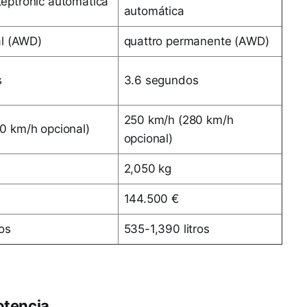
eptronic automática
automática
al (AWD)
quattro permanente (AWD)
s
3.6 segundos
250 km/h (280 km/h
0 km/h opcional)
opcional)
2,050 kg
144.500 €
ros
535-1,390 litros
otencia