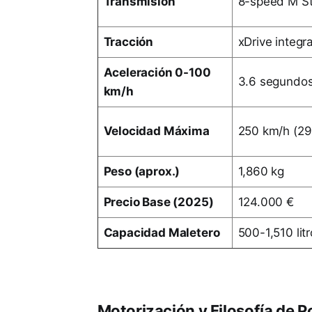
Transmisión
8-speed M St
Tracción
xDrive integr
Aceleración 0-100
3.6 segundo
km/h
Velocidad Máxima
250 km/h (29
Peso (aprox.)
1,860 kg
Precio Base (2025)
124.000 €
Capacidad Maletero
500-1,510 lit
Motorización y Filosofía de P