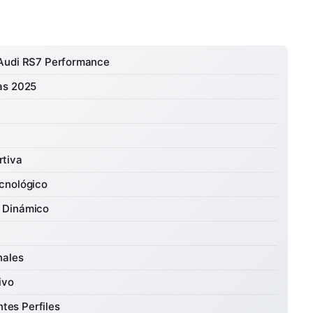
 Audi RS7 Performance
as 2025
rtiva
cnológico
 Dinámico
nales
ivo
tes Perfiles