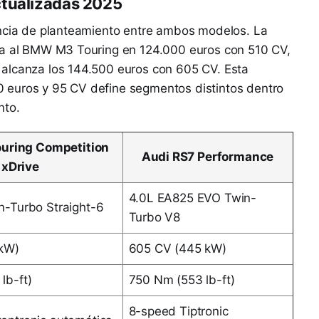
ctualizadas 2025
encia de planteamiento entre ambos modelos. La
úa al BMW M3 Touring en 124.000 euros con 510 CV,
alcanza los 144.500 euros con 605 CV. Esta
 euros y 95 CV define segmentos distintos dentro
nto.
ring Competition
Audi RS7 Performance
xDrive
4.0L EA825 EVO Twin-
n-Turbo Straight-6
Turbo V8
 kW)
605 CV (445 kW)
lb-ft)
750 Nm (553 lb-ft)
8-speed Tiptronic