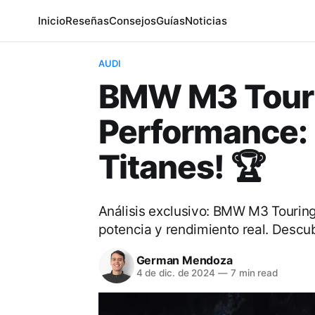
Inicio
Reseñas
Consejos
Guías
Noticias
AUDI
BMW M3 Touri
Performance: ¡
Titanes! 🏆
Análisis exclusivo: BMW M3 Tourin
potencia y rendimiento real. Descu
German Mendoza
4 de dic. de 2024
—
7 min read