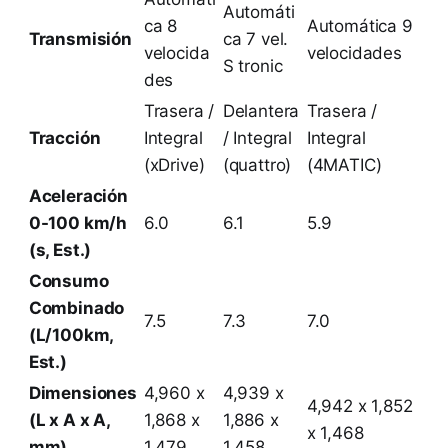
Automáti
ca 8
Automática 9
Transmisión
ca 7 vel.
velocida
velocidades
S tronic
des
Trasera /
Delantera
Trasera /
Tracción
Integral
/ Integral
Integral
(xDrive)
(quattro)
(4MATIC)
Aceleración
0-100 km/h
6.0
6.1
5.9
(s, Est.)
Consumo
Combinado
7.5
7.3
7.0
(L/100km,
Est.)
Dimensiones
4,960 x
4,939 x
4,942 x 1,852
(L x A x A,
1,868 x
1,886 x
x 1,468
mm)
1,479
1,458