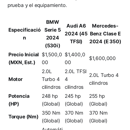
prueba y el equipamiento.
BMW
Audi A6
Mercedes-
Especificació
Serie 5
2024 (45
Benz Clase E
n
2024
TFSI)
2024 (E 350)
(530i)
Precio Inicial
$1,500,0
$1,400,0
$1,600,000
(MXN, Est.)
00
00
2.0L
2.0L TFSI
2.0L Turbo 4
Motor
Turbo 4
4
cilindros
cilindros
cilindros
Potencia
248 hp
245 hp
255 hp
(HP)
(Global)
(Global)
(Global)
350 Nm
370 Nm
370 Nm
Torque (Nm)
(Global)
(Global)
(Global)
Automáti