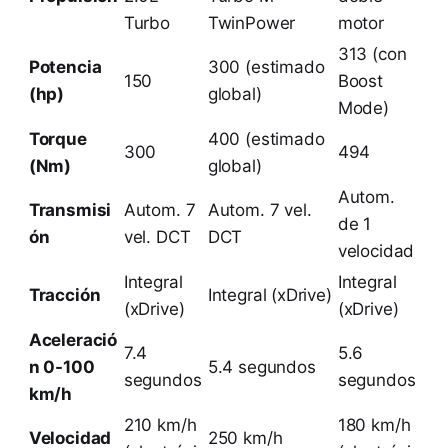
Turbo
TwinPower
motor
313 (con
Potencia
300 (estimado
150
Boost
(hp)
global)
Mode)
Torque
400 (estimado
300
494
(Nm)
global)
Autom.
Transmisi
Autom. 7
Autom. 7 vel.
de 1
ón
vel. DCT
DCT
velocidad
Integral
Integral
Tracción
Integral (xDrive)
(xDrive)
(xDrive)
Aceleració
7.4
5.6
n 0-100
5.4 segundos
segundos
segundos
km/h
210 km/h
180 km/h
Velocidad
250 km/h