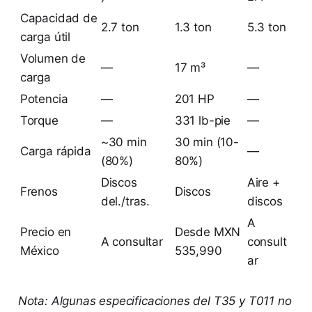
Capacidad de
2.7 ton
1.3 ton
5.3 ton
carga útil
Volumen de
—
17 m³
—
carga
Potencia
—
201 HP
—
Torque
—
331 lb-pie
—
~30 min
30 min (10-
Carga rápida
—
(80%)
80%)
Discos
Aire +
Frenos
Discos
del./tras.
discos
A
Precio en
Desde MXN
A consultar
consult
México
535,990
ar
Nota: Algunas especificaciones del T35 y T011 no