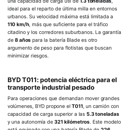
una capacidad de carga útil de
1.3 toneladas
,
ideal para el reparto de última milla en entornos
urbanos. Su velocidad máxima está limitada a
110 km/h
, más que suficiente para el tráfico
citadino y los corredores suburbanos. La garantía
de
8 años
para la batería Blade es otro
argumento de peso para flotistas que buscan
minimizar riesgos.
BYD T011: potencia eléctrica para el
transporte industrial pesado
Para operaciones que demandan mover grandes
volúmenes, BYD propone el
T011
, un camión con
capacidad de carga superior a las
5.3 toneladas
y una autonomía de
321 kilómetros
. Este modelo
está equipado con una batería Blade de
226