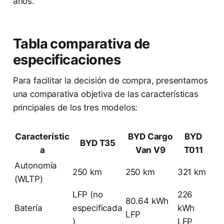
años.
Tabla comparativa de
especificaciones
Para facilitar la decisión de compra, presentamos
una comparativa objetiva de las características
principales de los tres modelos:
Característic
BYD Cargo
BYD
BYD T35
a
Van V9
T011
Autonomía
250 km
250 km
321 km
(WLTP)
LFP (no
226
80.64 kWh
Batería
especificada
kWh
LFP
)
LFP