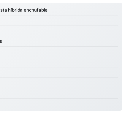
esta híbrida enchufable
s