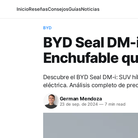
Inicio
Reseñas
Consejos
Guías
Noticias
BYD
BYD Seal DM-i
Enchufable qu
Descubre el BYD Seal DM-i: SUV hí
eléctrica. Análisis completo de pre
German Mendoza
23 de sep. de 2024
—
7 min read