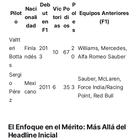
Deb
P
Naci
Vic
Po
Pilot
ut
ol
Equipos Anteriores
onali
tori
di
o
en
e
(F1)
dad
as
os
F1
s
Valtt
eri
Finla
201
2
Williams, Mercedes,
10
67
Botta
ndés
3
0
Alfa Romeo Sauber
s
Sergi
Sauber, McLaren,
o
Mexi
2011
6
35
3
Force India/Racing
Pére
cano
Point, Red Bull
z
El Enfoque en el Mérito: Más Allá del
Headline Inicial