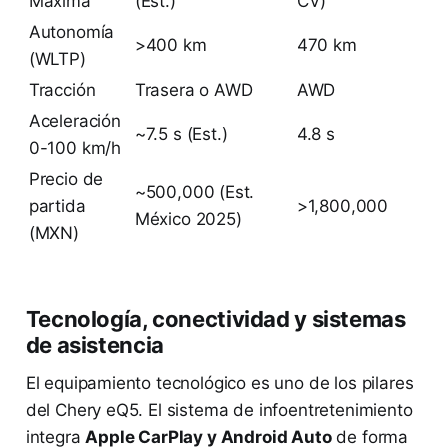
Máxima
(Est.)
CV)
Autonomía
>400 km
470 km
(WLTP)
Tracción
Trasera o AWD
AWD
Aceleración
~7.5 s (Est.)
4.8 s
0-100 km/h
Precio de
~500,000 (Est.
partida
>1,800,000
México 2025)
(MXN)
Tecnología, conectividad y sistemas
de asistencia
El equipamiento tecnológico es uno de los pilares
del Chery eQ5. El sistema de infoentretenimiento
integra
Apple CarPlay y Android Auto
de forma