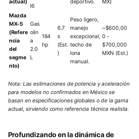
actual)
deportivo.
MX)
I6
Mazda
Peso ligero,
MX-5
Gas
6.7
manejo
~$600,00
(Refere
olin
184
s
excepcional,
0 -
ncia
a
hp
(Est.
techo de
$700,000
del
2.0
)
lona
MXN (Est.)
segme
L
manual.
nto)
Nota: Las estimaciones de potencia y aceleración
para modelos no confirmados en México se
basan en especificaciones globales o de la gama
actual, sirviendo como referencia técnica realista.
Profundizando en la dinámica de