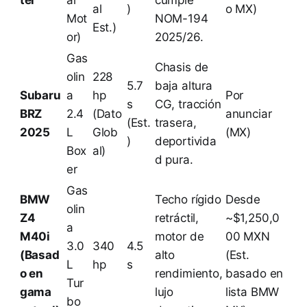
ter
al
cumple
al
)
o MX)
Mot
NOM-194
Est.)
or)
2025/26.
Gas
Chasis de
olin
228
5.7
baja altura
Subaru
a
hp
Por
s
CG, tracción
BRZ
2.4
(Dato
anunciar
(Est.
trasera,
2025
L
Glob
(MX)
)
deportivida
Box
al)
d pura.
er
Gas
BMW
Techo rígido
Desde
olin
Z4
retráctil,
~$1,250,0
a
M40i
motor de
00 MXN
3.0
340
4.5
(Basad
alto
(Est.
L
hp
s
o en
rendimiento,
basado en
Tur
gama
lujo
lista BMW
bo