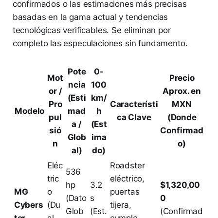
confirmados o las estimaciones más precisas
basadas en la gama actual y tendencias
tecnológicas verificables. Se eliminan por
completo las especulaciones sin fundamento.
Pote
0-
Mot
Precio
ncia
100
or /
Aprox. en
(Esti
km/
Pro
Característi
MXN
Modelo
mad
h
pul
ca Clave
(Donde
a /
(Est
sió
Confirmad
Glob
ima
n
o)
al)
do)
Eléc
Roadster
536
tric
eléctrico,
hp
3.2
$1,320,00
MG
o
puertas
(Dato
s
0
Cybers
(Du
tijera,
Glob
(Est.
(Confirmad