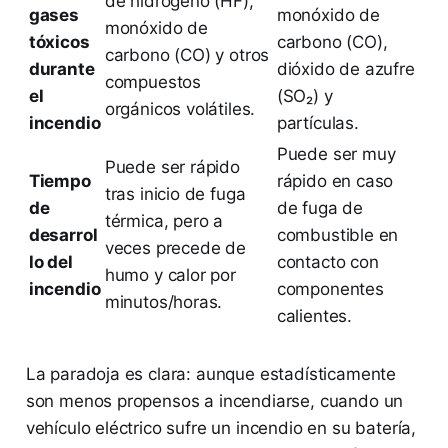
de hidrógeno (HF),
gases
monóxido de
monóxido de
tóxicos
carbono (CO),
carbono (CO) y otros
durante
dióxido de azufre
compuestos
el
(SO₂) y
orgánicos volátiles.
incendio
partículas.
Puede ser muy
Puede ser rápido
Tiempo
rápido en caso
tras inicio de fuga
de
de fuga de
térmica, pero a
desarrol
combustible en
veces precede de
lo del
contacto con
humo y calor por
incendio
componentes
minutos/horas.
calientes.
La paradoja es clara: aunque estadísticamente
son menos propensos a incendiarse, cuando un
vehículo eléctrico sufre un incendio en su batería,