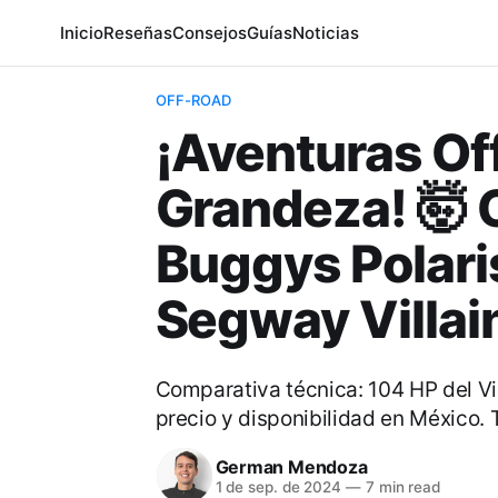
Inicio
Reseñas
Consejos
Guías
Noticias
OFF-ROAD
¡Aventuras Of
Grandeza! 🤯 
Buggys Polaris
Segway Villai
Comparativa técnica: 104 HP del Vil
precio y disponibilidad en México. 
German Mendoza
1 de sep. de 2024
—
7 min read