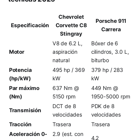
Chevrolet
Porsche 911
Especificación
Corvette C8
Carrera
Stingray
V8 de 6.2 L,
Bóxer de 6
Motor
aspiración
cilindros, 3.0 L,
natural
biturbo
Potencia
495 hp / 369
379 hp / 283
(hp/kW)
kW
kW
Par máximo
637 Nm @
449 Nm @
(Nm)
5150 rpm
1950-5000 rpm
DCT de 8
PDK de 8
Transmisión
velocidades
velocidades
Tracción
Trasera
Trasera
Aceleración 0-
2.9 (est. con
4.2