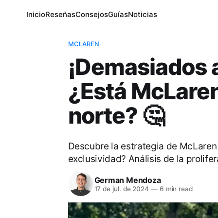
Inicio
Reseñas
Consejos
Guías
Noticias
MCLAREN
¡Demasiados a
¿Está McLaren
norte? 🤔
Descubre la estrategia de McLaren
exclusividad? Análisis de la prolife
German Mendoza
17 de jul. de 2024
—
6 min read