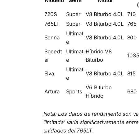
Modelo
Serie
Motor
720S
Super
V8 Biturbo 4.0L
710
765LT
Super
V8 Biturbo 4.0L
765
Ultimat
Senna
V8 Biturbo 4.0L
800
e
Speedt
Ultimat
Híbrido V8
103
ail
e
Biturbo
Ultimat
Elva
V8 Biturbo 4.0L
815
e
V6 Biturbo
Artura
Sports
680
Híbrido
Nota: Los datos de rendimiento son val
'limitada' varía significativamente en
unidades del 765LT.