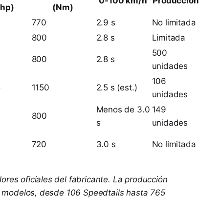
0-100 km/h
Producción
(hp)
(Nm)
770
2.9 s
No limitada
800
2.8 s
Limitada
500
800
2.8 s
unidades
106
5
1150
2.5 s (est.)
unidades
Menos de 3.0
149
800
s
unidades
720
3.0 s
No limitada
ores oficiales del fabricante. La producción
tre modelos, desde 106 Speedtails hasta 765