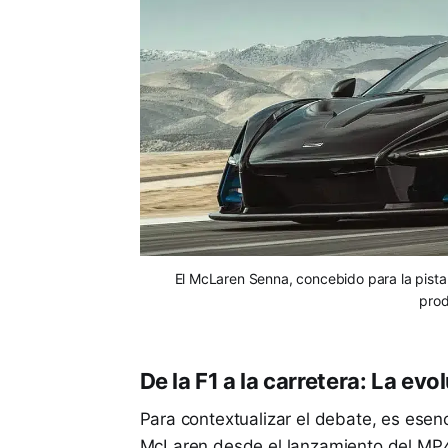
El McLaren Senna, concebido para la pista,
prod
De la F1 a la carretera: La ev
Para contextualizar el debate, es esenc
McLaren desde el lanzamiento del MP4-