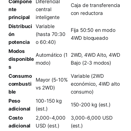
Compone
Diferencial
Caja de transferencia
nte
central
con reductora
principal
inteligente
Distribuci
Variable
Fija 50:50 en modo
ón
(hasta 70:30
4WD bloqueado
potencia
o 60:40)
Modos
Automático (1
2WD, 4WD Alto, 4WD
disponible
modo)
Bajo (2-3 modos)
s
Consumo
Variable (2WD
Mayor (5-10%
combusti
económico, 4WD alto
vs 2WD)
ble
consumo)
Peso
100-150 kg
150-200 kg (est.)
adicional
(est.)
Costo
2,000-4,000
3,000-6,000 USD
adicional
USD (est.)
(est.)