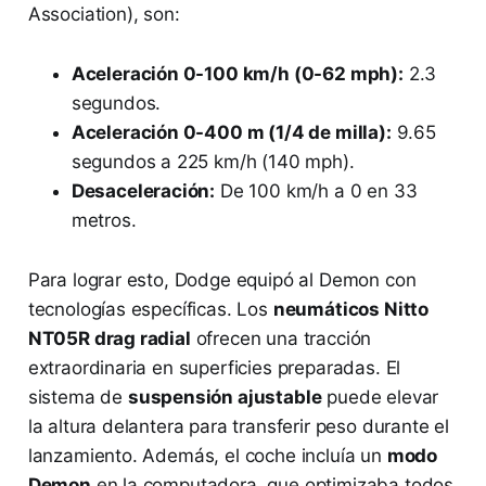
Association), son:
Aceleración 0-100 km/h (0-62 mph):
2.3
segundos.
Aceleración 0-400 m (1/4 de milla):
9.65
segundos a 225 km/h (140 mph).
Desaceleración:
De 100 km/h a 0 en 33
metros.
Para lograr esto, Dodge equipó al Demon con
tecnologías específicas. Los
neumáticos Nitto
NT05R drag radial
ofrecen una tracción
extraordinaria en superficies preparadas. El
sistema de
suspensión ajustable
puede elevar
la altura delantera para transferir peso durante el
lanzamiento. Además, el coche incluía un
modo
Demon
en la computadora, que optimizaba todos