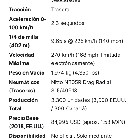
Tracción
Trasera
Aceleración 0-
2.3 segundos
100 km/h
1/4 de milla
9.65 s @ 225 km/h (140 mph)
(402 m)
Velocidad
270 km/h (168 mph, limitada
Máxima
electrónicamente)
Peso en Vacío
1,974 kg (4,350 lbs)
Neumáticos
Nitto NT05R Drag Radial
(Traseros)
315/40R18
Producción
3,300 unidades (3,000 EE.UU.
Total
/ 300 Canadá)
Precio Base
84,995 USD (aprox. 1.58 MXN)
(2018, EE.UU.)
Disponibilidad
No oficial. Solo mediante