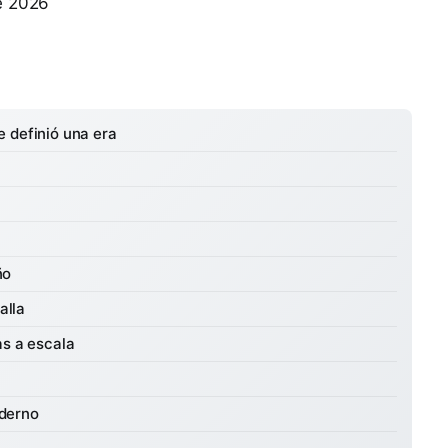
de 2026
 definió una era
ño
alla
as a escala
derno