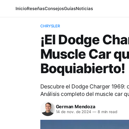
Inicio
Reseñas
Consejos
Guías
Noticias
CHRYSLER
¡El Dodge Cha
Muscle Car qu
Boquiabierto!
Descubre el Dodge Charger 1969: d
Análisis completo del muscle car qu
German Mendoza
14 de nov. de 2024
—
8 min read