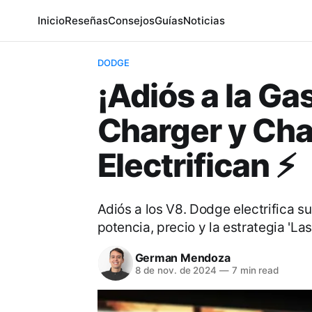
Inicio
Reseñas
Consejos
Guías
Noticias
DODGE
¡Adiós a la G
Charger y Cha
Electrifican ⚡️
Adiós a los V8. Dodge electrifica 
potencia, precio y la estrategia 'Last
German Mendoza
8 de nov. de 2024
—
7 min read