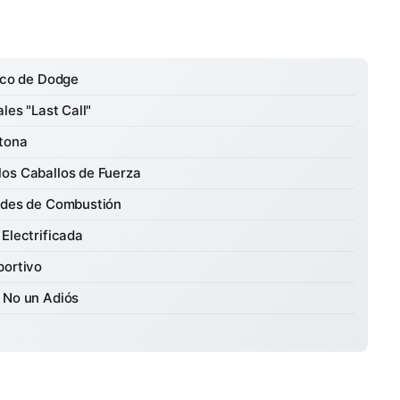
rico de Dodge
les "Last Call"
ytona
los Caballos de Fuerza
dades de Combustión
Electrificada
portivo
 No un Adiós