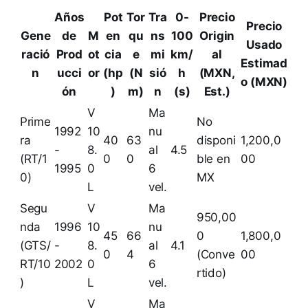
Años
Pot
Tor
Tra
0-
Precio
Precio
Gene
de
M
en
qu
ns
100
Origin
Usado
ració
Prod
ot
cia
e
mi
km/
al
Estimad
n
ucci
or
(hp
(N
sió
h
(MXN,
o (MXN)
ón
)
m)
n
(s)
Est.)
V
Ma
Prime
No
1992
10
nu
ra
40
63
disponi
1,200,0
-
8.
al
4.5
(RT/1
0
0
ble en
00
1995
0
6
0)
MX
L
vel.
Segu
V
Ma
950,00
nda
1996
10
nu
45
66
0
1,800,0
(GTS/
-
8.
al
4.1
0
4
(Conve
00
RT/10
2002
0
6
rtido)
)
L
vel.
V
Ma