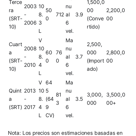
Terce
1,500,0
2003
10
nu
ra
50
00
2,200,0
-
8.
712
al
3.9
(SRT-
0
(Conve
00
2006
3
6
10)
rtido)
L
vel.
V
Ma
Cuart
2,500,
2008
10
nu
a
60
76
000
2,800,0
-
8.
al
3.7
(SRT-
0
0
(Import
00
2010
4
6
10)
ado)
L
vel.
V
64
Ma
Quint
2013
10
5
nu
81
3,000,
3,500,0
a
-
8.
(64
al
3.5
3
000
00+
(SRT)
2017
4
9
6
L
CV)
vel.
Nota: Los precios son estimaciones basadas en