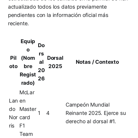
actualizado todos los datos previamente
pendientes con la información oficial más
reciente.
Equip
Do
o
rs
Pil
(Nom
Dorsal
al
Notas / Contexto
oto
bre
2025
20
Regist
26
rado)
McLar
Lan
en
Campeón Mundial
do
Master
1
4
Reinante 2025. Ejerce su
Nor
card
derecho al dorsal #1.
ris
F1
Team