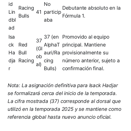
id
No
Racing
Debutante absoluto en la
Lin
41
particip
Bulls
Fórmula 1.
dbl
aba
ad
Isa
37 (en
Promovido al equipo
37
ck
Red
AlphaT
principal. Mantiene
(Gl
Ha
Bull
auri/Ra
provisionalmente su
ob
dja
Racing
cing
número anterior, sujeto a
al)
r
Bulls)
confirmación final.
Nota: La asignación definitiva para Isack Hadjar
se formalizará cerca del inicio de la temporada.
La cifra mostrada (37) corresponde al dorsal que
utilizó en la temporada 2025 y se mantiene como
referencia global hasta nuevo anuncio oficial.