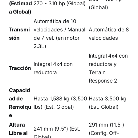
(Estimad
270 - 310 hp (Global)
(Global)
a Global)
Automática de 10
Transmi
velocidades / Manual
Automática de 8
sión
de 7 vel. (en motor
velocidades
2.3L)
Integral 4x4 con
Integral 4x4 con
reductora y
Tracción
reductora
Terrain
Response 2
Capacid
ad de
Hasta 1,588 kg (3,500
Hasta 3,500 kg
Remolqu
lbs) (Est. Global)
(Est. Global)
e
Altura
291 mm (11.5")
241 mm (9.5") (Est.
Libre al
(Config. Off-
Global)