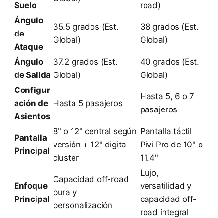
Suelo
road)
Ángulo
35.5 grados (Est.
38 grados (Est.
de
Global)
Global)
Ataque
Ángulo
37.2 grados (Est.
40 grados (Est.
de Salida
Global)
Global)
Configur
Hasta 5, 6 o 7
ación de
Hasta 5 pasajeros
pasajeros
Asientos
8" o 12" central según
Pantalla táctil
Pantalla
versión + 12" digital
Pivi Pro de 10" o
Principal
cluster
11.4"
Lujo,
Capacidad off-road
Enfoque
versatilidad y
pura y
Principal
capacidad off-
personalización
road integral