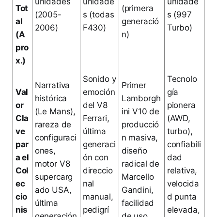
unidades
unidade
unidade
Tot
(primera
(2005-
s (todas
s (997
al
generació
2006)
F430)
Turbo)
(A
n)
pro
x.)
Sonido y
Tecnolo
Narrativa
Primer
Val
emoción
gía
histórica
Lamborgh
or
del V8
pionera
(Le Mans),
ini V10 de
Cla
Ferrari,
(AWD,
rareza de
producció
ve
última
turbo),
configuraci
n masiva,
par
generaci
confiabili
ones,
diseño
a el
ón con
dad
motor V8
radical de
Col
direccio
relativa,
supercarg
Marcello
ec
nal
velocida
ado USA,
Gandini,
cio
manual,
d punta
última
facilidad
nis
pedigrí
elevada,
generación
de uso