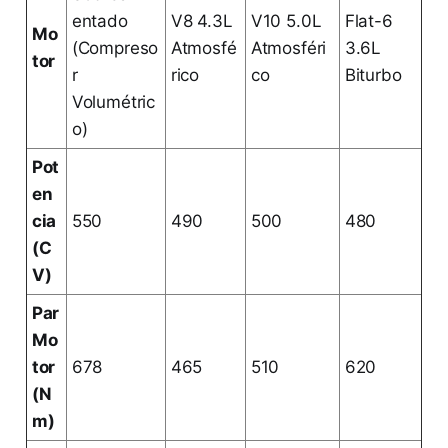
entado
V8 4.3L
V10 5.0L
Flat-6
Mo
(Compreso
Atmosfé
Atmosféri
3.6L
tor
r
rico
co
Biturbo
Volumétric
o)
Pot
en
cia
550
490
500
480
(C
V)
Par
Mo
tor
678
465
510
620
(N
m)