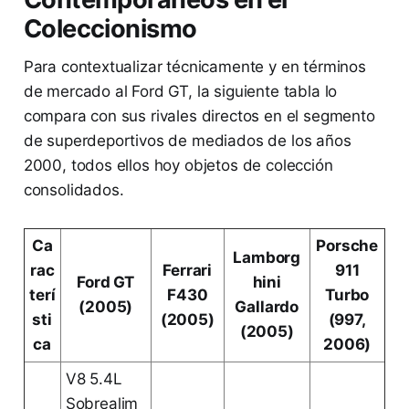
Coleccionismo
Para contextualizar técnicamente y en términos
de mercado al Ford GT, la siguiente tabla lo
compara con sus rivales directos en el segmento
de superdeportivos de mediados de los años
2000, todos ellos hoy objetos de colección
consolidados.
Ca
Porsche
Lamborg
rac
Ferrari
911
Ford GT
hini
terí
F430
Turbo
(2005)
Gallardo
sti
(2005)
(997,
(2005)
ca
2006)
V8 5.4L
Sobrealim