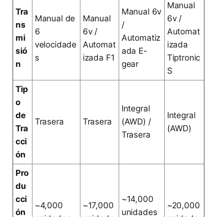
Manual
Tra
Manual 6v
Manual de
Manual
6v /
ns
/
6
6v /
Automat
mi
Automatiz
velocidade
Automat
izada
sió
ada E-
s
izada F1
Tiptronic
n
gear
S
Tip
o
Integral
de
Integral
Trasera
Trasera
(AWD) /
Tra
(AWD)
Trasera
cci
ón
Pro
du
cci
~14,000
~4,000
~17,000
~20,000
ón
unidades