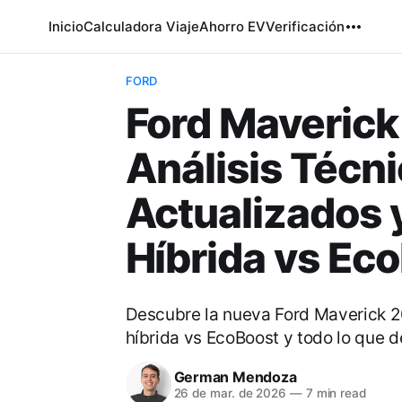
Inicio
Calculadora Viaje
Ahorro EV
Verificación
FORD
Ford Maverick
Análisis Técni
Actualizados 
Híbrida vs Ec
Descubre la nueva Ford Maverick 2
híbrida vs EcoBoost y todo lo que 
German Mendoza
26 de mar. de 2026
—
7 min read