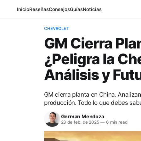
Inicio
Reseñas
Consejos
Guías
Noticias
CHEVROLET
GM Cierra Pla
¿Peligra la Ch
Análisis y Fut
GM cierra planta en China. Analizam
producción. Todo lo que debes sabe
German Mendoza
23 de feb. de 2025
—
6 min read