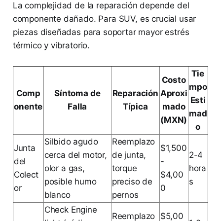
La complejidad de la reparación depende del
componente dañado. Para SUV, es crucial usar
piezas diseñadas para soportar mayor estrés
térmico y vibratorio.
Tie
Costo
mpo
Comp
Síntoma de
Reparación
Aproxi
Esti
onente
Falla
Típica
mado
mad
(MXN)
o
Silbido agudo
Reemplazo
Junta
$1,500
cerca del motor,
de junta,
2-4
del
-
olor a gas,
torque
hora
Colect
$4,00
posible humo
preciso de
s
or
0
blanco
pernos
Check Engine
Reemplazo
$5,00