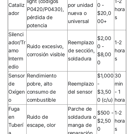
light (códigos
1-2
Cataliz
por unidad
0 -
P0420/P0430),
hora
ador
nueva o
$20,0
pérdida de
s
universal
00+
potencia
Silenci
$2,00
ador/Tr
Reemplazo
1-2
Ruido excesivo,
0 -
amo
de sección,
hora
corrosión visible
$8,00
Interm
soldadura
s
0
edio
Sensor
Rendimiento
$1,000
30
de
pobre, alto
Reemplazo
-
min
Oxígen
consumo de
del sensor
$3,50
- 1
o
combustible
0 (c/u)
hora
Fuga
Parche de
$500 -
1-2
en
Ruido de
soldadura o
$2,50
hora
Tuberí
escape, olor
manga de
0
s
a
reparación