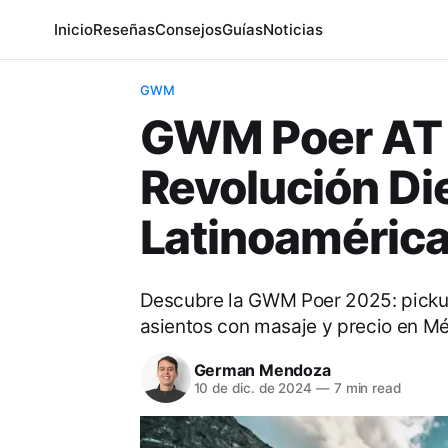
Inicio
Reseñas
Consejos
Guías
Noticias
GWM
GWM Poer AT 
Revolución Di
Latinoaméric
Descubre la GWM Poer 2025: pickup 
asientos con masaje y precio en Mé
German Mendoza
10 de dic. de 2024
—
7 min read