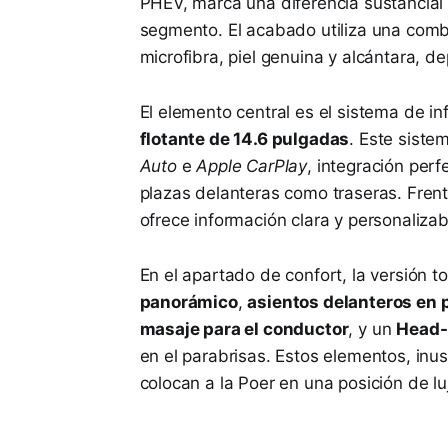
PHEV, marca una diferencia sustancial 
segmento. El acabado utiliza una combi
microfibra, piel genuina y alcántara, d
El elemento central es el sistema de i
flotante de 14.6 pulgadas
. Este siste
Auto
e
Apple CarPlay
, integración per
plazas delanteras como traseras. Frent
ofrece información clara y personalizab
En el apartado de confort, la versión 
panorámico
,
asientos delanteros en p
masaje para el conductor
, y un
Head-
en el parabrisas. Estos elementos, in
colocan a la Poer en una posición de luj