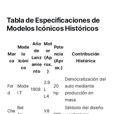
Tabla de Especificaciones de
Modelos Icónicos Históricos
Año
Mot
Mode
Pote
de
or
Mar
lo
ncia
Contribución
Lanz
(Ap
ca
Icóni
(Apr
Histórica
amie
rox.
co
ox.)
nto
)
Democratización del
2.9
For
Mode
20
auto mediante
1908
L
d
l T
hp
producción en
L4
masa.
Bel
Símbolo del diseño
Che
V8