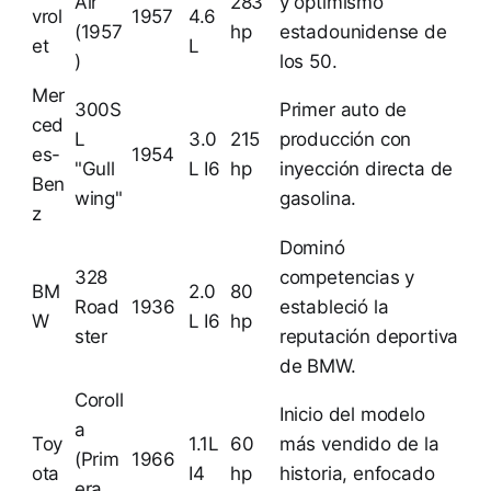
Air
283
y optimismo
vrol
1957
4.6
(1957
hp
estadounidense de
et
L
)
los 50.
Mer
300S
Primer auto de
ced
L
3.0
215
producción con
es-
1954
"Gull
L I6
hp
inyección directa de
Ben
wing"
gasolina.
z
Dominó
328
competencias y
BM
2.0
80
Road
1936
estableció la
W
L I6
hp
ster
reputación deportiva
de BMW.
Coroll
Inicio del modelo
a
Toy
1.1L
60
más vendido de la
(Prim
1966
ota
I4
hp
historia, enfocado
era