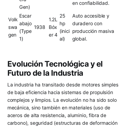
en confiabilidad.
Gen)
Escar
25
Auto accesible y
Volk
1.2L
abajo
hp
duradero con
swa
1938
Bóx
(Type
(inici
producción masiva
gen
er 4
1)
al)
global.
Evolución Tecnológica y el
Futuro de la Industria
La industria ha transitado desde motores simples
de baja eficiencia hacia sistemas de propulsión
complejos y limpios. La evolución no ha sido solo
mecánica, sino también en materiales (uso de
aceros de alta resistencia, aluminio, fibra de
carbono), seguridad (estructuras de deformación