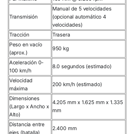
Manual de 5 velocidades
Transmisión
(opcional automático 4
velocidades)
Tracción
Trasera
Peso en vacío
950 kg
(aprox.)
Aceleración 0-
8.0 segundos (estimado)
100 km/h
Velocidad
200 km/h (estimado)
máxima
Dimensiones
4.205 mm x 1.625 mm x 1.335
(Largo x Ancho x
mm
Alto)
Distancia entre
2.400 mm
ejes (batalla)